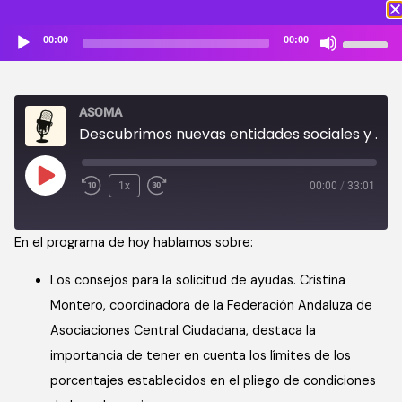
Reproductor
Utiliza
00:00
00:00
de
las
audio
teclas
de
ASOMA
flecha
Descubrimos nuevas entidades sociales y consejos para la petición de subvenciones
arriba/ab
para
aumentar
1x
00:00
/
33:01
o
disminuir
En el programa de hoy hablamos sobre:
el
volumen.
Los consejos para la solicitud de ayudas. Cristina
Montero, coordinadora de la Federación Andaluza de
Asociaciones Central Ciudadana, destaca la
importancia de tener en cuenta los límites de los
porcentajes establecidos en el pliego de condiciones