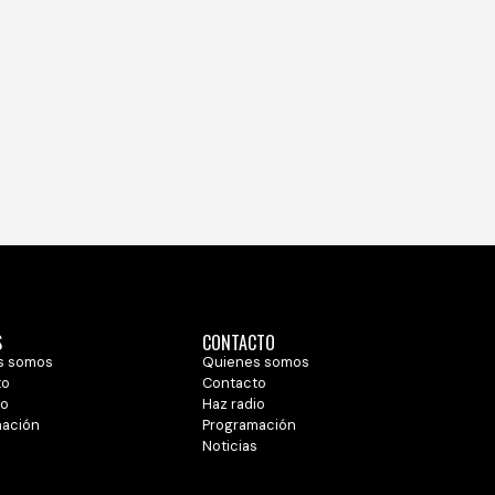
S
CONTACTO
s somos
Quienes somos
to
Contacto
io
Haz radio
mación
Programación
s
Noticias