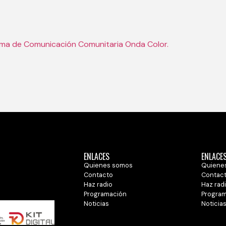
orma de Comunicación Comunitaria Onda Color.
ENLACES
ENLACE
Quienes somos
Quiene
Contacto
Contac
Haz radio
Haz rad
Programación
Progra
Noticias
Noticia