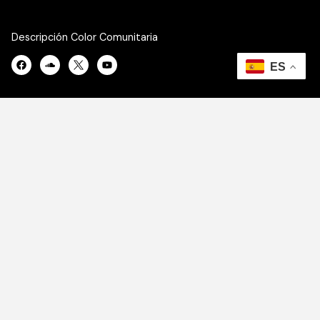
Descripción Color Comunitaria
ENLACES
Quienes somos
Contacto
Haz radio
Programación
Noticias
ENLACES
Quienes somos
Contacto
Haz radio
Programación
Noticias
CONTACTO
Quienes somos
Contacto