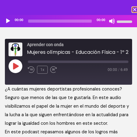
Reproductor
Utiliza
00:00
00:00
de
las
audio
teclas
de
Aprender con onda
flecha
Mujeres olímpicas - Educación Física - 1º 2º 3º 4º ESO ACO
arriba/ab
para
aumentar
1x
00:00
/
6:49
o
disminuir
¿A cuántas mujeres deportistas profesionales conoces?
el
Seguro que menos de las que te gustaría. En este audio
volumen.
visibilizamos el papel de la mujer en el mundo del deporte y
la lucha a la que siguen enfrentándose en la actualidad para
lograr la igualdad con los hombres en este sector.
En este podcast repasamos algunos de los logros más