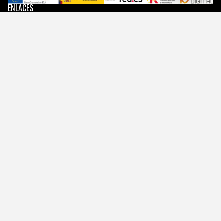
ENLACES
Quienes somos
Contacto
Haz radio
Programación
Noticias
ENLACES
Quienes somos
Contacto
Haz radio
Programación
Noticias
CONTACTO
Quienes somos
Contacto
Haz radio
Programación
Noticias
Mapa web
Declaración de accesibilidad
Aviso legal
Desarrollo web:
Startidea.es