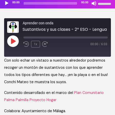
Reproductor
Utiliza
00:00
00:00
de
las
audio
teclas
de
Aprender con onda
flecha
Sustantivos y sus clases - 2º ESO - Lengua y Literatura
arriba/ab
para
aumentar
1x
00:00
/
6:03
o
disminuir
Con solo echar un vistazo a nuestros alrededor podremos
el
recoger un montón de sustantivos con los que aprender
volumen.
todos los tipos diferentes que hay… ¡en la playa o en el bus!
Conchi Mateo te muestra los suyos.
Contenido desarrollado en el marco del
Plan Comunitario
Palma Palmilla Proyecto Hogar
Colabora: Ayuntamiento de Málaga.